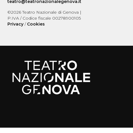
teatro@teatronazionalegenova.it
©
2026
Teatro Nazionale di Genova |
P.IVA / Codice fiscale 00278900105
Privacy
/
Cookies